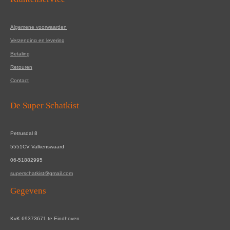
Algemene voorwaarden
Verzending en levering
Betaling
Retouren
Contact
De Super Schatkist
Petrusdal 8
5551CV Valkenswaard
06-51882995
superschatkist@gmail.com
Gegevens
KvK 69373671 te Eindhoven