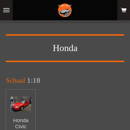
Ga
direct
naar
de
hoofdinhoud
Honda
Schaal
1:18
Honda
Civic