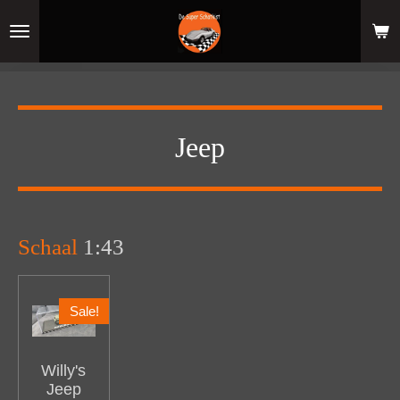
Ga
direct
naar
de
hoofdinhoud
Jeep
Schaal
1:43
Sale!
Willy's
Jeep