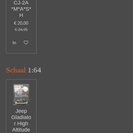
CJ-2A
*M*A*S*
H
€ 20,00
€ 24,95
In winkelwagen
Schaal
1:64
Jeep
Gladiato
r High
Altitude