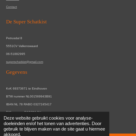
Contact
De Super Schatkist
Petrusdal 8
5551CV Valkenswaard
06-51882995
superschatkist@gmail.com
Gegevens
KvK 69373671 te Eindhoven
BTW nummer NL001569943B91
IBAN NL 78 RABO 0327245417
BIC nummer RABONL2U
© 2021 De Super Schatkist.
Deze website gebruikt cookies voor analyse-
Powered by
JouwWeb
doeleinden en/of het tonen van advertenties. Door
gebruik te blijven maken van de site gaat u hiermee
akkoord.