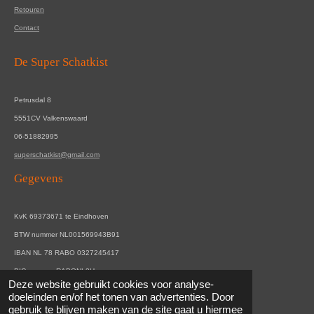
Retouren
Contact
De Super Schatkist
Petrusdal 8
5551CV Valkenswaard
06-51882995
superschatkist@gmail.com
Gegevens
KvK 69373671 te Eindhoven
BTW nummer NL001569943B91
IBAN NL 78 RABO 0327245417
BIC nummer RABONL2U
Deze website gebruikt cookies voor analyse-
© 2021 De Super Schatkist.
Powered by
JouwWeb
doeleinden en/of het tonen van advertenties. Door
gebruik te blijven maken van de site gaat u hiermee