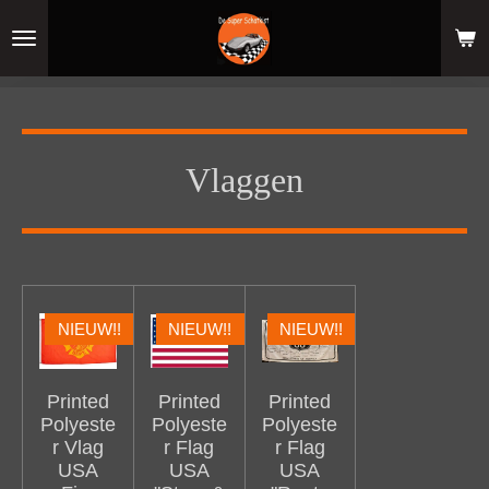
Ga
direct
naar
de
hoofdinhoud
Vlaggen
NIEUW!!
NIEUW!!
NIEUW!!
Printed
Printed
Printed
Polyeste
Polyeste
Polyeste
r Vlag
r Flag
r Flag
USA
USA
USA