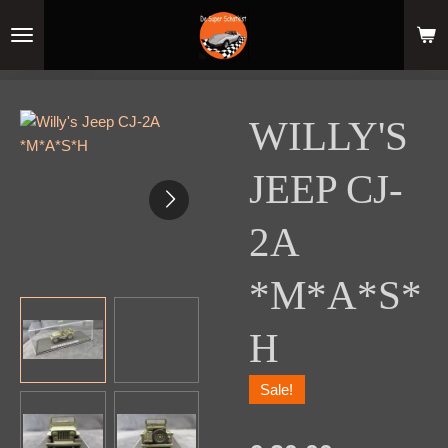
Ga
direct
naar
de
hoofdinhoud
WILLY'S
JEEP CJ-
2A
*M*A*S*
H
Sale!