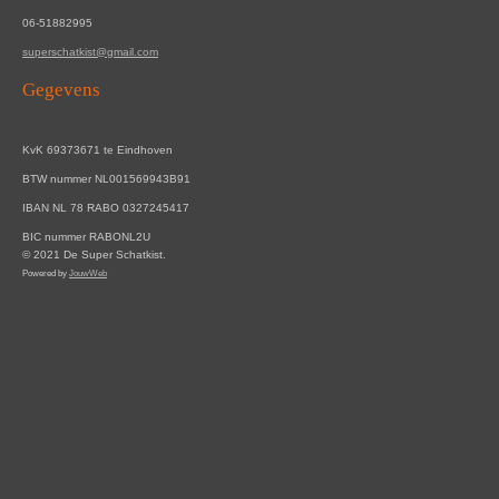
06-51882995
superschatkist@gmail.com
Gegevens
KvK 69373671 te Eindhoven
BTW nummer NL001569943B91
IBAN NL 78 RABO 0327245417
BIC nummer RABONL2U
© 2021 De Super Schatkist.
Powered by
JouwWeb