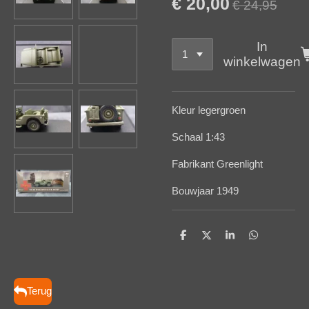
€ 20,00
€ 24,95
In
winkelwagen
Kleur legergroen
Schaal 1:43
Fabrikant Greenlight
Bouwjaar 1949
D
D
S
D
e
e
h
e
l
e
a
l
e
l
r
e
n
e
n
Terug