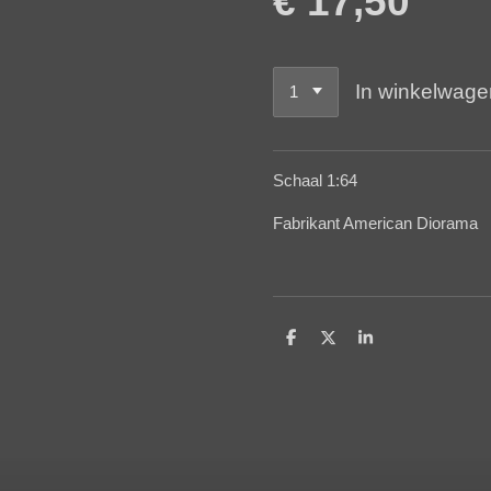
€ 17,50
In winkelwage
Schaal 1:64
Fabrikant American Diorama
D
D
S
e
e
h
l
e
a
e
l
r
n
e