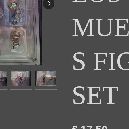
MUE
S F
SET