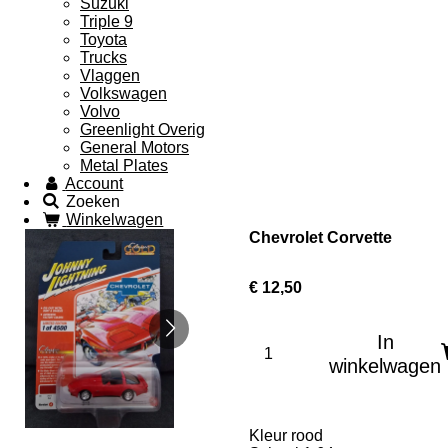
Suzuki
Triple 9
Toyota
Trucks
Vlaggen
Volkswagen
Volvo
Greenlight Overig
General Motors
Metal Plates
Account
Zoeken
Winkelwagen
Chevrolet Corvette
€ 12,50
In
winkelwagen
Kleur rood