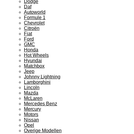
Dodge
Daf
Autoworld
Formule 1
Chevrolet
Citroën
Fiat
Ford
GMC
Honda
Hot Wheels
Hyundai
Matchbox
Jeep
Johnny Lightning
Lamborghini
Lincoln
Mazda
McLaren
Mercedes Benz
Mercury
Motors
Nissan
Opel
Overige Modellen