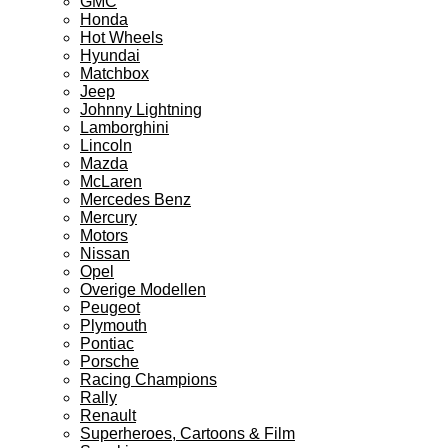
GMC
Honda
Hot Wheels
Hyundai
Matchbox
Jeep
Johnny Lightning
Lamborghini
Lincoln
Mazda
McLaren
Mercedes Benz
Mercury
Motors
Nissan
Opel
Overige Modellen
Peugeot
Plymouth
Pontiac
Porsche
Racing Champions
Rally
Renault
Superheroes, Cartoons & Film