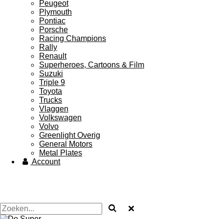
Peugeot
Plymouth
Pontiac
Porsche
Racing Champions
Rally
Renault
Superheroes, Cartoons & Film
Suzuki
Triple 9
Toyota
Trucks
Vlaggen
Volkswagen
Volvo
Greenlight Overig
General Motors
Metal Plates
Account