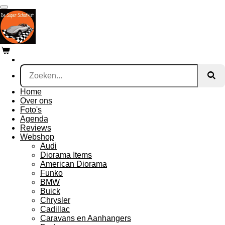
Ga
direct
naar
de
hoofdinhoud
Home
Over ons
Foto's
Agenda
Reviews
Webshop
Audi
Diorama Items
American Diorama
Funko
BMW
Buick
Chrysler
Cadillac
Caravans en Aanhangers