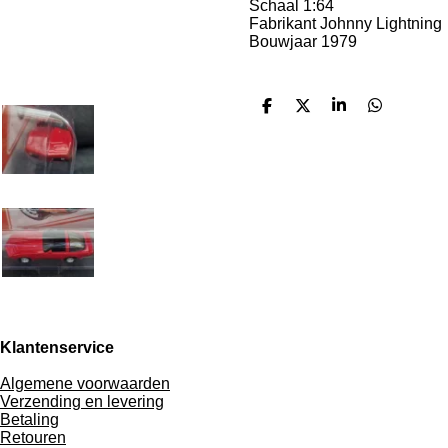
Schaal 1:64
Fabrikant Johnny Lightning
Bouwjaar 1979
D
D
S
D
e
e
h
e
l
e
a
l
e
l
r
e
n
e
n
Klantenservice
Algemene voorwaarden
Verzending en levering
Betaling
Retouren