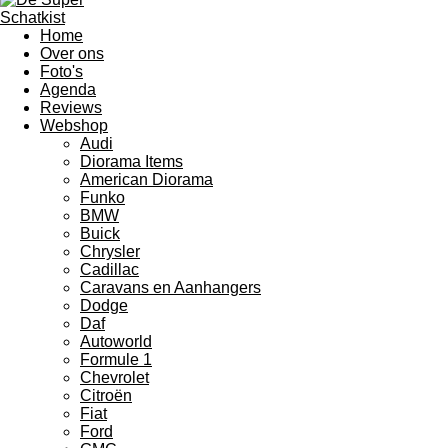
De Super Schatkist
Home
Over ons
Foto's
Agenda
Reviews
Webshop
Audi
Diorama Items
American Diorama
Funko
BMW
Buick
Chrysler
Cadillac
Caravans en Aanhangers
Dodge
Daf
Autoworld
Formule 1
Chevrolet
Citroën
Fiat
Ford