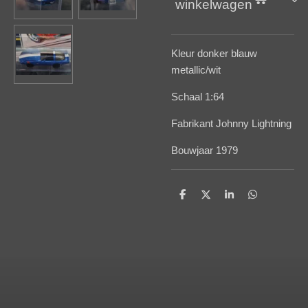
winkelwagen
Kleur donker blauw
metallic/wit
Schaal 1:64
Fabrikant Johnny Lightning
Bouwjaar 1979
D
D
S
D
e
e
h
e
l
e
a
l
e
l
r
e
n
e
n