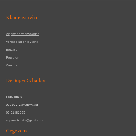
Klantenservice
Algemene voorwaarden
Verzending en levering
Betaling
Retouren
Contact
De Super Schatkist
Petrusdal 8
5551CV Valkenswaard
06-51882995
superschatkist@gmail.com
Gegevens