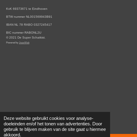
KvK 69373671 te Eindhoven
BTW nummer NL001569943B91
IBAN NL 78 RABO 0327245417
BIC nummer RABONL2U
© 2021 De Super Schatkist.
Powered by
JouwWeb
Deze website gebruikt cookies voor analyse-
doeleinden en/of het tonen van advertenties. Door
gebruik te blijven maken van de site gaat u hiermee
akkoord.