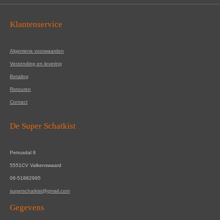
Klantenservice
Algemene voorwaarden
Verzending en levering
Betaling
Retouren
Contact
De Super Schatkist
Petrusdal 8
5551CV Valkenswaard
06-51882995
superschatkist@gmail.com
Gegevens