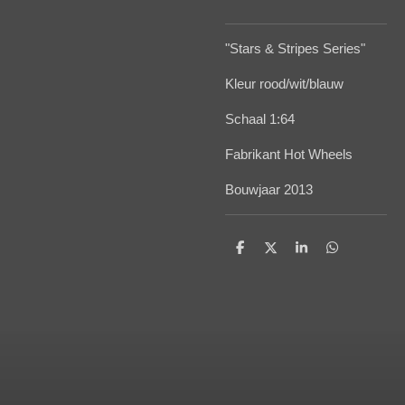
"Stars & Stripes Series"
Kleur rood/wit/blauw
Schaal 1:64
Fabrikant Hot Wheels
Bouwjaar 2013
D
D
S
D
e
e
h
e
l
e
a
l
e
l
r
e
n
e
n