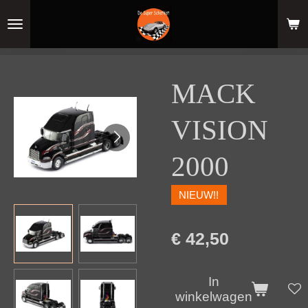
Ga
direct
naar
de
hoofdinhoud
MACK
VISION
2000
NIEUW!!
€ 42,50
In
winkelwagen