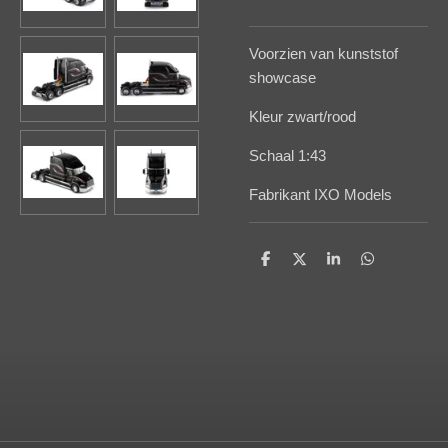
Voorzien van kunststof
showcase
Kleur zwart/rood
Schaal 1:43
Fabrikant IXO Models
D
D
S
D
e
e
h
e
l
e
a
l
e
l
r
e
n
e
n