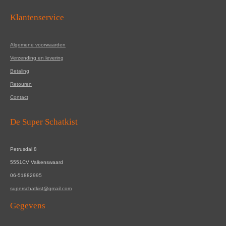
Klantenservice
Algemene voorwaarden
Verzending en levering
Betaling
Retouren
Contact
De Super Schatkist
Petrusdal 8
5551CV Valkenswaard
06-51882995
superschatkist@gmail.com
Gegevens