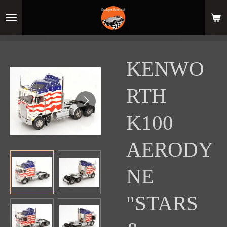
Ga
direct
naar
de
hoofdinhoud
KENWO
RTH
K100
AERODY
NE
"STARS