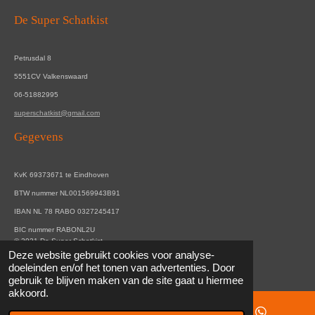
De Super Schatkist
Petrusdal 8
5551CV Valkenswaard
06-51882995
superschatkist@gmail.com
Gegevens
KvK 69373671 te Eindhoven
BTW nummer NL001569943B91
IBAN NL 78 RABO 0327245417
BIC nummer RABONL2U
© 2021 De Super Schatkist.
Deze website gebruikt cookies voor analyse-
Powered by
JouwWeb
doeleinden en/of het tonen van advertenties. Door
gebruik te blijven maken van de site gaat u hiermee
akkoord.