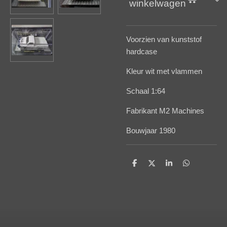
winkelwagen
Voorzien van kunststof
hardcase
Kleur wit met vlammen
Schaal 1:64
Fabrikant M2 Machines
Bouwjaar 1980
D
D
S
D
e
e
h
e
l
e
a
l
e
l
r
e
n
e
n