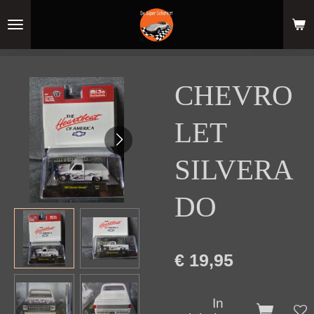
Ga
direct
naar
de
hoofdinhoud
CHEVRO
LET
SILVERA
DO
€ 19,95
In