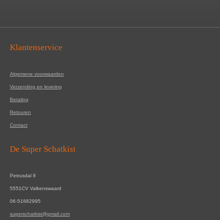
Klantenservice
Algemene voorwaarden
Verzending en levering
Betaling
Retouren
Contact
De Super Schatkist
Petrusdal 8
5551CV Valkenswaard
06-51882995
superschatkist@gmail.com