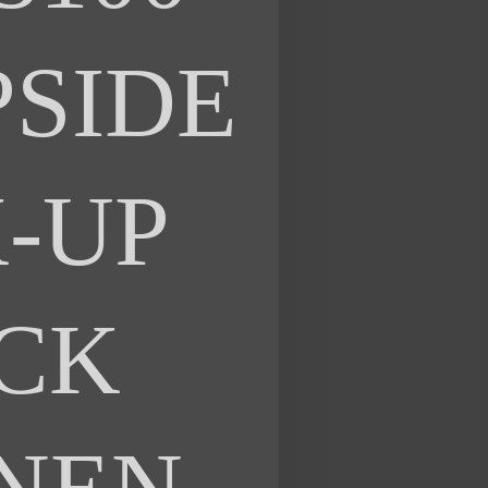
PSIDE
K-UP
CK