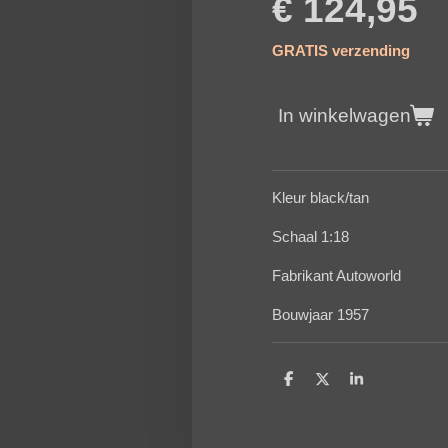
€ 124,95
GRATIS verzending
In winkelwagen
Kleur black/tan
Schaal 1:18
Fabrikant Autoworld
Bouwjaar 1957
D
D
S
e
e
h
l
e
a
e
l
r
n
e