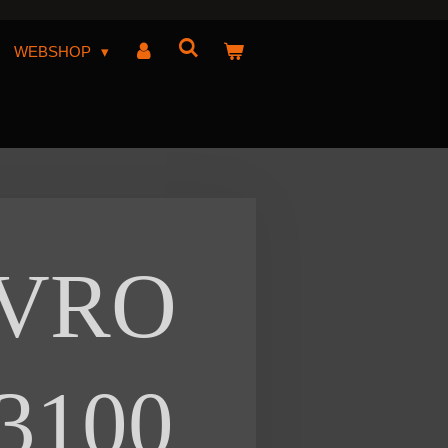
WEBSHOP
VRO
3100