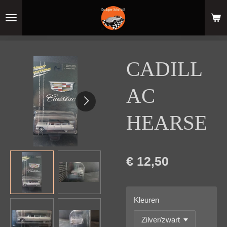
Ga
direct
naar
de
hoofdinhoud
CADILL
AC
HEARSE
€ 12,50
Kleuren