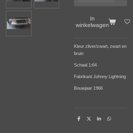
In
winkelwagen
Kleur zilver/zwart, zwart en
bruin
Schaal 1:64
Fabrikant Johnny Lightning
Bouwjaar 1966
D
D
S
D
e
e
h
e
l
e
a
l