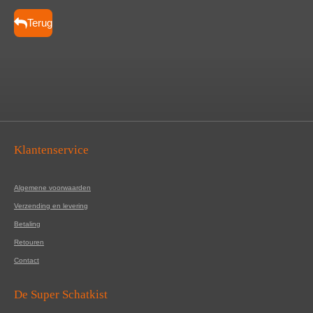
e
l
r
e
n
e
n
Terug
Klantenservice
Algemene voorwaarden
Verzending en levering
Betaling
Retouren
Contact
De Super Schatkist