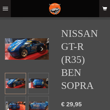
Ga
direct
naar
de
hoofdinhoud
NISSAN
GT-R
(R35)
BEN
SOPRA
€ 29,95