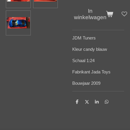
In
winkelwagen
JDM Tuners
Kleur candy blauw
Schaal 1:24
Fabrikant Jada Toys
Bouwjaar 2009
D
D
S
D
e
e
h
e
l
e
a
l
e
l
r
e
n
e
n