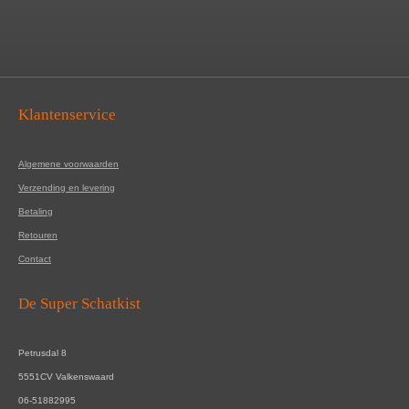
Klantenservice
Algemene voorwaarden
Verzending en levering
Betaling
Retouren
Contact
De Super Schatkist
Petrusdal 8
5551CV Valkenswaard
06-51882995