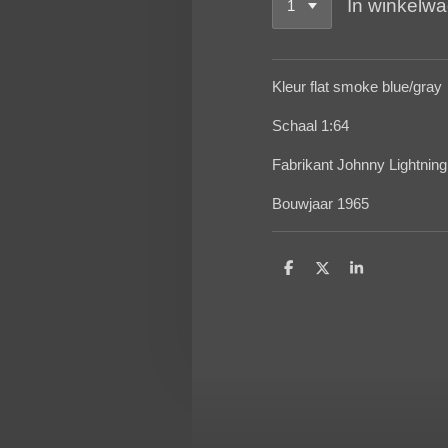
In winkelw
Kleur flat smoke blue/gray
Schaal 1:64
Fabrikant Johnny Lightning
Bouwjaar 1965
D
D
S
e
e
h
l
e
a
e
l
r
n
e