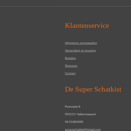
Klantenservice
Algemene voorwaarden
Verzending en levering
Betaling
Retouren
Contact
De Super Schatkist
Petrusdal 8
5551CV Valkenswaard
06-51882995
superschatkist@gmail.com