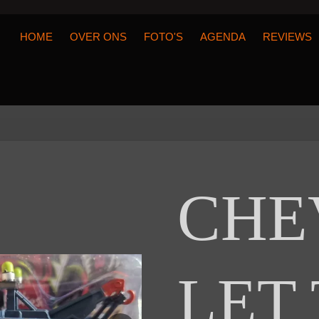
HOME
OVER ONS
FOTO'S
AGENDA
REVIEWS
CHE
LET