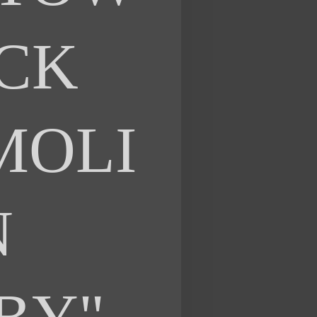
CK
MOLI
N