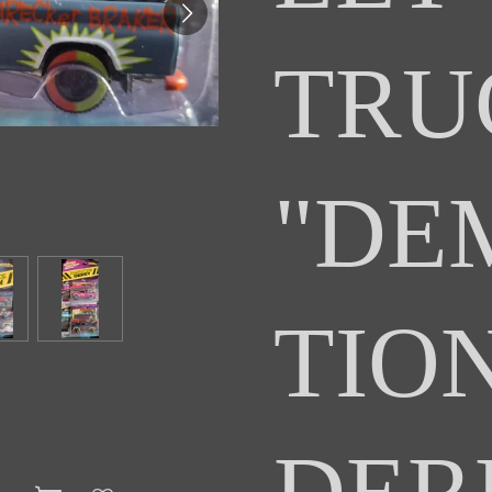
TRU
"DE
TIO